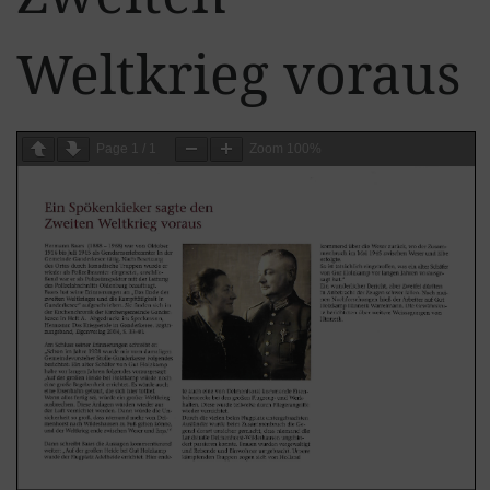
Weltkrieg voraus
Page
1
/
1
Zoom
100%