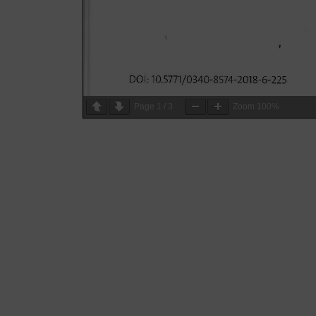
Page
1
/
3
Zoom
100%