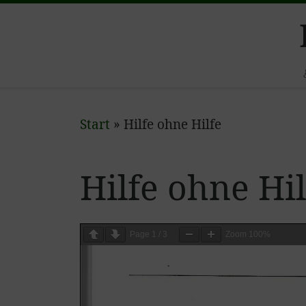
Zum Inhalt springen
Start
»
Hilfe ohne Hilfe
Hilfe ohne Hil
Page
1
/
3
Zoom
100%